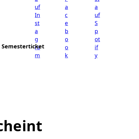
Semesterticket
cheint