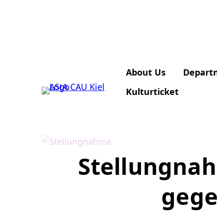
About Us
Depart
Kulturticket
Stellungna
gege