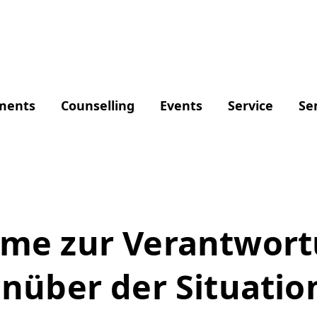
ments
Counselling
Events
Service
Se
hme zur Verantwort
nüber der Situatio