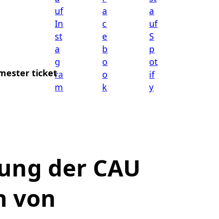
mester ticket
ung der CAU
n von