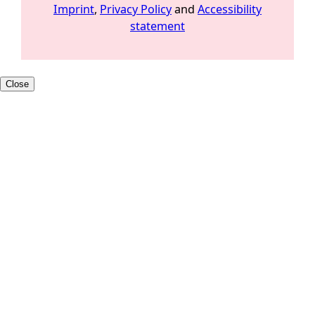
Imprint
,
Privacy Policy
and
Accessibility
statement
Close