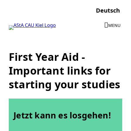
Skip
Deutsch
to
content
MENU
First Year Aid -
Important links for
starting your studies
Jetzt kann es losgehen!