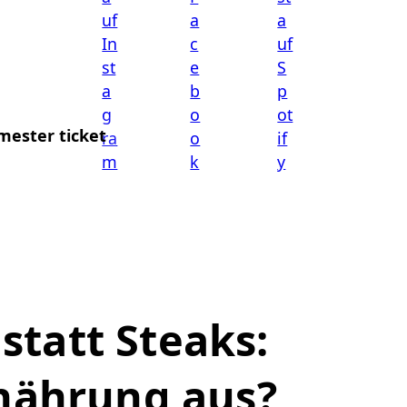
mester ticket
tatt Steaks:
rnährung aus?