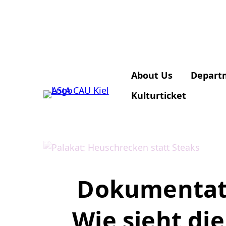
About Us
Depart
Kulturticket
Dokumentati
Wie sieht di