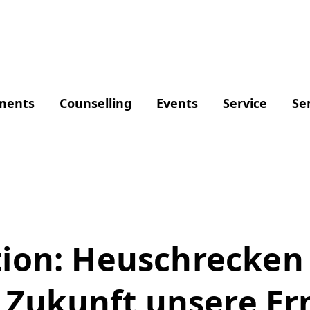
ments
Counselling
Events
Service
Se
on: Heuschrecken s
e Zukunft unsere E