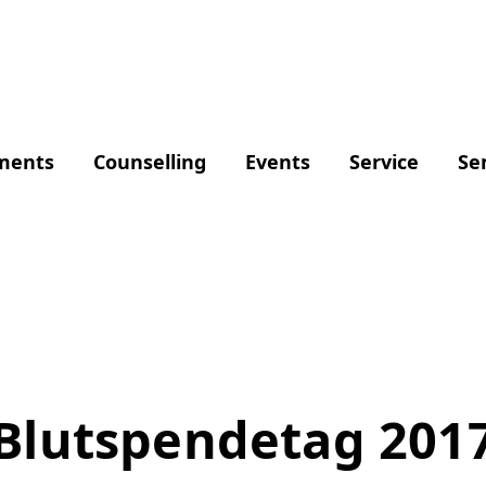
ments
Counselling
Events
Service
Se
Blutspendetag 201