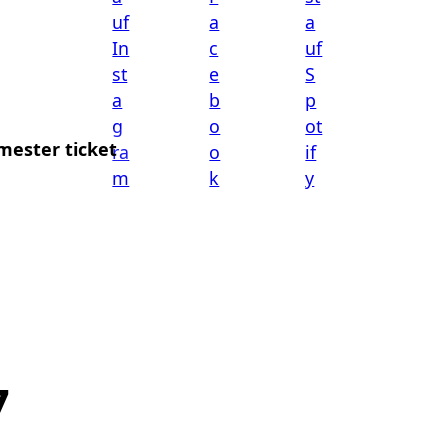
mester ticket
7